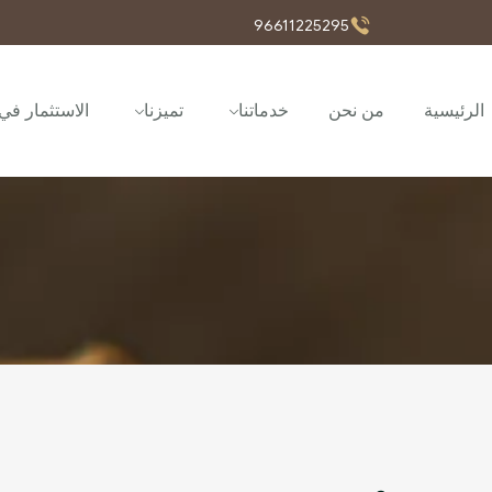
96611225295
الرئيسية
من نحن
خدماتنا
تميزنا
الاستثمار في